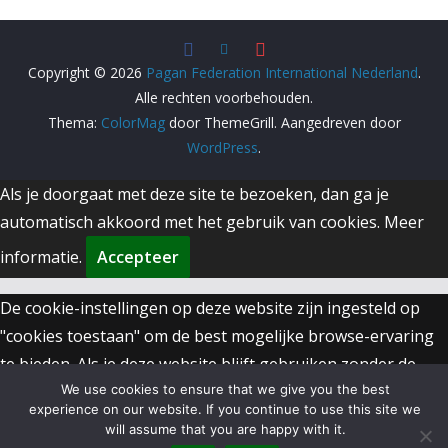
Copyright © 2026
Pagan Federation International Nederland
.
Alle rechten voorbehouden.
Thema:
ColorMag
door ThemeGrill. Aangedreven door
WordPress
.
Als je doorgaat met deze site te bezoeken, dan ga je
automatisch akkoord met het gebruik van cookies.
Meer
informatie.
Accepteer
De cookie-instellingen op deze website zijn ingesteld op
"cookies toestaan" om de best mogelijke browse-ervaring
te bieden. Als je deze website blijft gebruiken zonder de
We use cookies to ensure that we give you the best
cookie-instellingen aan te passen of als je hieronder op
experience on our website. If you continue to use this site we
"Accepteren" klikt, ga je hiermee akkoord.
will assume that you are happy with it.