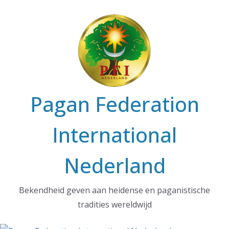
Ga
naar
de
inhoud
Pagan Federation
International
Nederland
Bekendheid geven aan heidense en paganistische
tradities wereldwijd