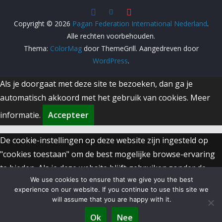
Copyright © 2026
Pagan Federation International Nederland
.
Alle rechten voorbehouden.
Thema:
ColorMag
door ThemeGrill. Aangedreven door
WordPress
.
Als je doorgaat met deze site te bezoeken, dan ga je
automatisch akkoord met het gebruik van cookies.
Meer
informatie.
Accepteer
De cookie-instellingen op deze website zijn ingesteld op
"cookies toestaan" om de best mogelijke browse-ervaring
te bieden. Als je deze website blijft gebruiken zonder de
We use cookies to ensure that we give you the best
cookie-instellingen aan te passen of als je hieronder op
experience on our website. If you continue to use this site we
"Accepteren" klikt, ga je hiermee akkoord.
will assume that you are happy with it.
Ok
Nee
Sluiten